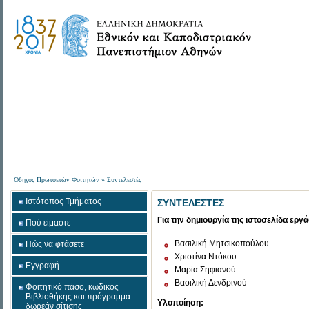
Οδηγός Πρωτοετών Φοιτητών
» Συντελεστές
Ιστότοπος Τμήματος
ΣΥΝΤΕΛΕΣΤΕΣ
Για την δημιουργία της ιστοσελίδα εργ
Πού είμαστε
Βασιλική Μητσικοπούλου
Πώς να φτάσετε
Χριστίνα Ντόκου
Εγγραφή
Μαρία Σηφιανού
Βασιλική Δενδρινού
Φοιτητικό πάσο, κωδικός
Βιβλιοθήκης και πρόγραμμα
Yλοποίηση:
δωρεάν σίτισης